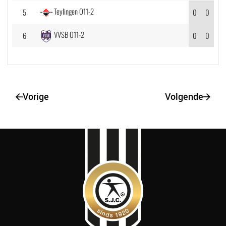
Teylingen O11-2
5
0
0
VVSB O11-2
6
0
0
Vorige
Volgende