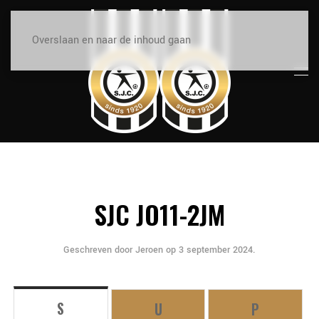
Overslaan en naar de inhoud gaan
SJC JO11-2JM
Geschreven door
Jeroen
op
3 september 2024
.
S
U
P