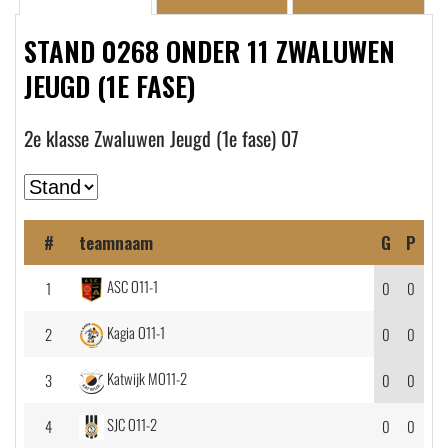
STAND 0268 ONDER 11 ZWALUWEN
JEUGD (1E FASE)
2e klasse Zwaluwen Jeugd (1e fase) 07
#
teamnaam
G
P
ASC O11-1
1
0
0
Kagia O11-1
2
0
0
Katwijk MO11-2
3
0
0
SJC O11-2
4
0
0